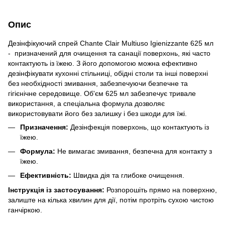
Опис
Дезінфікуючий спрей Chante Clair Multiuso Igienizzante 625 мл
- призначений для очищення та санації поверхонь, які часто
контактують із їжею. З його допомогою можна ефективно
дезінфікувати кухонні стільниці, обідні столи та інші поверхні
без необхідності змивання, забезпечуючи безпечне та
гігієнічне середовище. Об'єм 625 мл забезпечує тривале
використання, а спеціальна формула дозволяє
використовувати його без залишку і без шкоди для їжі.
Призначення:
Дезінфекція поверхонь, що контактують із
їжею.
Формула:
Не вимагає змивання, безпечна для контакту з
їжею.
Ефективність:
Швидка дія та глибоке очищення.
Інструкція із застосування:
Розпорошіть прямо на поверхню,
залиште на кілька хвилин для дії, потім протріть сухою чистою
ганчіркою.