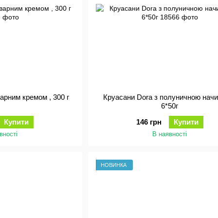
варним кремом , 300 г
Круасани Dora з полуничною начи
6*50г
Купити
146 грн
Купити
вності
В наявності
НОВИНКА