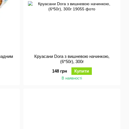
ладним
Круасани Dora з вишневою начинкою,
(6*50г), 300г
148 грн
Купити
В наявності