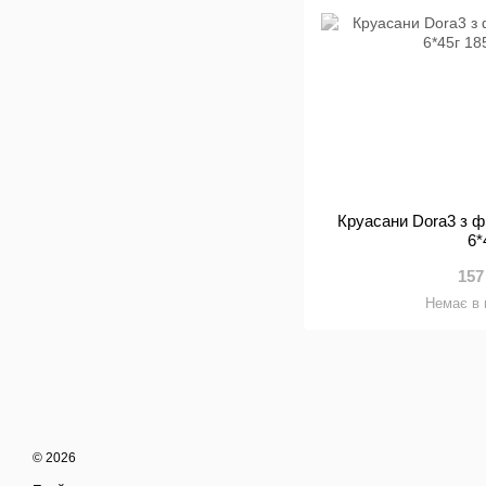
Круасани Dora3 з 
6*
157
Немає в 
© 2026