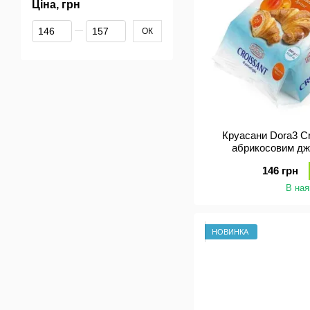
Ціна, грн
Від Ціна, грн
До Ціна, грн
ОК
Круасани Dora3 Cr
абрикосовим дже
146 грн
В ная
НОВИНКА