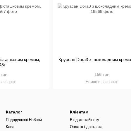
фісташковим кремом,
Круасан Dora3 з шоколадним кремо
45г
 грн
156 грн
наявності
Немає в наявності
Каталог
Клієнтам
Подарункові Набори
Вхід до кабінету
Кава
Оплата і доставка