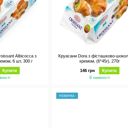
oissant Albicocca з
Круасани Dora з фісташково-шоко
мом, 6 шт, 300 г
кремом, (6*45г), 270г
Купити
146 грн
Купити
вності
В наявності
НОВИНКА