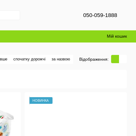
050-059-1888
Мій кошик
Відображення:
евше
спочатку дорожчі
за назвою
НОВИНКА