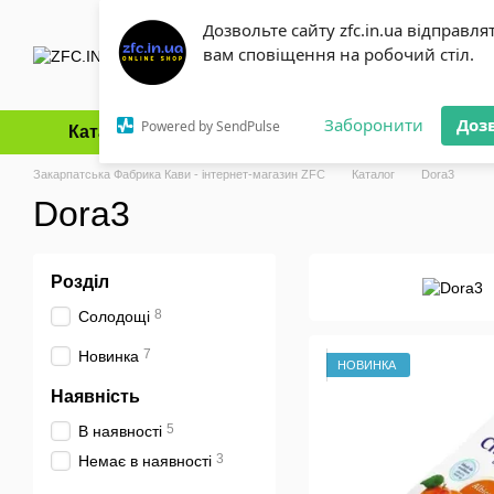
Перейти до основного контенту
Дозвольте сайту zfc.in.ua відправля
вам сповіщення на робочий стіл.
Заборонити
Доз
Powered by SendPulse
Каталог
Оплата і доставка
Обмін та повернення
Закарпатська Фабрика Кави - інтернет-магазин ZFC
Каталог
Dora3
Dora3
Розділ
8
Солодощі
7
Новинка
НОВИНКА
Наявність
5
В наявності
3
Немає в наявності