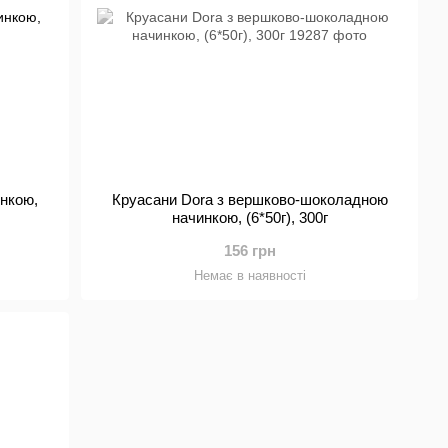
нкою,
Круасани Dora з вершково-шоколадною
начинкою, (6*50г), 300г
156 грн
Немає в наявності