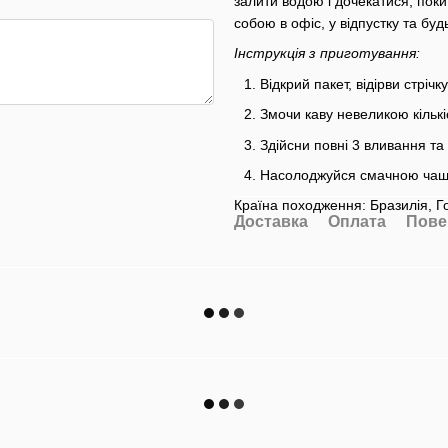
залити водою і дочекатися, поки 
собою в офіс, у відпустку та буд
Інструкція з приготування:
Відкрий пакет, відірви стріч
Змочи каву невеликою кількі
Здійсни повні 3 вливання та 
Насолоджуйся смачною чаш
Країна походження: Бразилія, Г
Доставка
Оплата
Пове