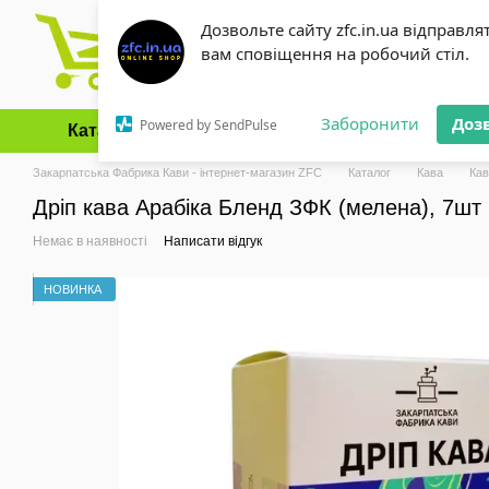
Перейти до основного контенту
Дозвольте сайту zfc.in.ua відправля
вам сповіщення на робочий стіл.
Заборонити
Доз
Powered by SendPulse
Каталог
Оплата і доставка
Обмін та повернення
Закарпатська Фабрика Кави - інтернет-магазин ZFC
Каталог
Кава
Ка
Дріп кава Арабіка Бленд ЗФК (мелена), 7шт
Немає в наявності
Написати відгук
НОВИНКА