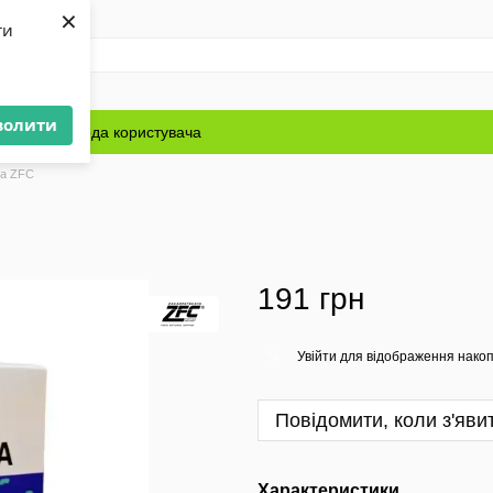
×
ти
волити
Блог
Угода користувача
ва ZFC
191 грн
Увійти
для відображення накоп
%
Повідомити, коли з'яви
Характеристики