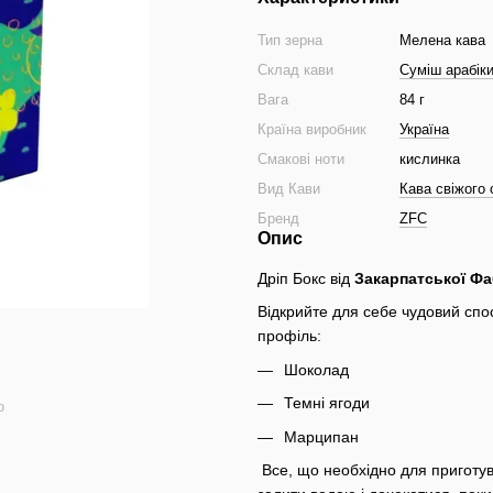
Тип зерна
Мелена кава
Склад кави
Суміш арабік
Вага
84 г
Країна виробник
Україна
Смакові ноти
кислинка
Вид Кави
Кава свіжого
Бренд
ZFC
Опис
Дріп Бокс від
Закарпатської Фаб
Відкрийте для себе чудовий спос
профіль:
Шоколад
Темні ягоди
ю
Марципан
Все, що необхідно для приготува