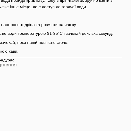
вода пройде крізь каву. Каву в дріп-пакетах зручно взяти з
ь-яке інше місце, де є доступ до гарячої води.
ку паперового дріпа та розмісти на чашку.
стю води температурою 91-95°С і зачекай декілька секунд.
зачекай, поки напій повністю стече.
кою кави.
ондурас
рнення