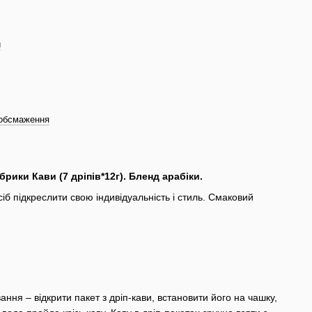
и
 обсмаження
рики Кави (7 дріпів*12г). Бленд арабіки.
іб підкреслити свою індивідуальність і стиль. Смаковий
ння – відкрити пакет з дріп-кави, встановити його на чашку,