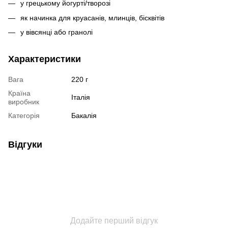
у грецькому йогурті/творозі
як начинка для круасанів, млинців, бісквітів
у вівсянці або гранолі
Характеристики
Вага
220 г
Країна
Італія
виробник
Категорія
Бакалія
Відгуки
Додайте перший відгук