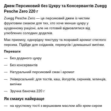
Джем Персиковий без Цукру та Консервантів Zuegg
Pesche Zero 220 г
Zuegg Pesche Zero — це персиковий джем із чистим
фруктовим смаком для тих, хто хоче менше цукру у
щоденному раціоні, але не готовий відмовлятися від
улюблених солодких додатків.
Має приємну, однорідну текстуру та яскравий аромат стиглого
персика. Підійде для сніданків, перекусів і домашньої випічки.
Переваги
Без доданого цукру
Без консервантів
Натуральний персиковий смак і аромат
Універсальний: для тостів, каш, йогуртів, сирників, млинців,
випічки
Зручна баночка 220 г
Як смакує найкраще
на хрусткому тості з вершковим маслом або крем-сиром