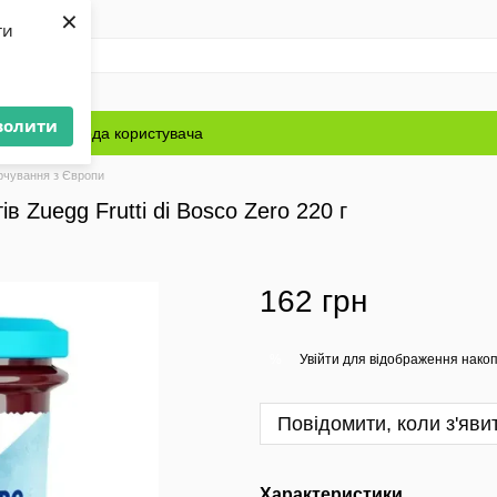
×
ти
волити
Блог
Угода користувача
рчування з Європи
в Zuegg Frutti di Bosсo Zero 220 г
162 грн
Увійти
для відображення накоп
%
Повідомити, коли з'яви
Характеристики