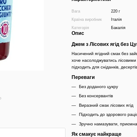
Вага
220 г
Країна виробник
Італія
Категорія
Бакалія
Опис
Джем з Лісових ягід без Цу
Насичений ягідний смак без зайв
хоче насолоджуватись лісовими 
підходить для сніданків, десерті
Переваги
Без доданого цукру
Без консервантів
ю
Виразний смак лісових ягід
Підходить до здорового раці
Зручно намазувати, приємна
Як смакує найкраще