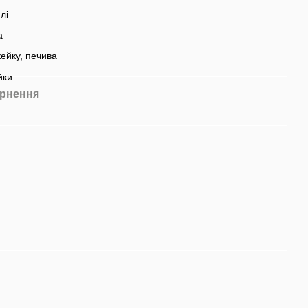
лі
а
кейку, печива
йки
рнення