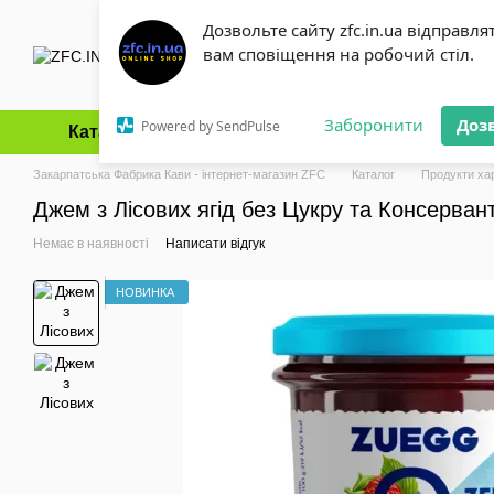
Перейти до основного контенту
Дозвольте сайту zfc.in.ua відправля
вам сповіщення на робочий стіл.
Заборонити
Доз
Powered by SendPulse
Каталог
Оплата і доставка
Обмін та повернення
Закарпатська Фабрика Кави - інтернет-магазин ZFC
Каталог
Продукти ха
Джем з Лісових ягід без Цукру та Консерванті
Немає в наявності
Написати відгук
НОВИНКА