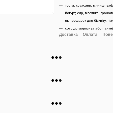
тости, круасани, млинці, ваф
йогурт, сир, вівсянка, гранол
як прошарок для бісквіту, чіз
соус до морозива або панке
Доставка
Оплата
Пове