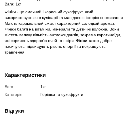
Вага: 1кг
Фініки - це смачний і корисний сухофрукт, який
використовується в кулінарії та має давню історію споживання.
Мають карамельний смак і характерний солодкий аромат.
Фініки багаті на вітаміни, мінерали та дієтичні волокна. Вони
містять велику кількість антиоксидантів, зокрема каротиноїди,
які сприяють здоров'ю очей та шкіри. Фініки також добре
насичують, підвищують рівень енергії та покращують
травлення.
Характеристики
Вага
1кг
Категорія
Горішки та сухофрукти
Відгуки