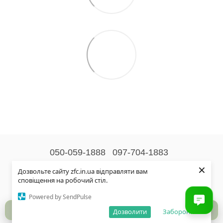
050-059-1888
097-704-1883
×
Контактна інформація
Дозвольте сайту zfc.in.ua відправляти вам
сповіщення на робочий стіл.
Повна версія сайту
Powered by SendPulse
© 2026
Дозволити
Заборонити