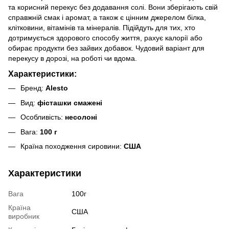
та корисний перекус без додавання солі. Вони зберігають свій
справжній смак і аромат, а також є цінним джерелом білка,
клітковини, вітамінів та мінералів. Підійдуть для тих, хто
дотримується здорового способу життя, рахує калорії або
обирає продукти без зайвих добавок. Чудовий варіант для
перекусу в дорозі, на роботі чи вдома.
Характеристики:
Бренд:
Alesto
Вид:
фісташки смажені
Особливість:
несолоні
Вага:
100 г
Країна походження сировини:
США
Характеристики
Вага
100г
Країна
США
виробник