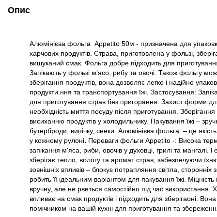
Опис
Алюмінієва фольга Appetito 50м - призначена для упаковки
харчових продуктів. Страва, приготовлена у фользі, зберіг
вишуканий смак. Фольга добре підходить для приготування
Запікають у фользі м'ясо, рибу та овочі. Також фольгу мо
зберігання продуктів, вона дозволяє легко і надійно упаков
продукти.ння та транспортування їжі. Застосування: Запік
для приготування страв без пригорання. Захист форми дл
необхідність миття посуду після приготування. Зберігання 
висиханню продуктів у холодильнику. Пакування їжі – зру
бутерброди, випічку, снеки. Алюмінієва фольга – це якість,
у кожному рулоні
.
Переваги фольги Appetito -: Висока терм
запікання м'яса, риби, овочів у духовці, грилі та мангалі.
зберігає тепло, вологу та аромат страв, забезпечуючи їхню
зовнішніх впливів – блокує потрапляння світла, сторонніх 
робить її ідеальним варіантом для пакування їжі. Міцність і
вручну, але не рветься самостійно під час використання. 
впливає на смак продуктів і підходить для зберігаоні. Вон
помічником на вашій кухні для приготування та збереження