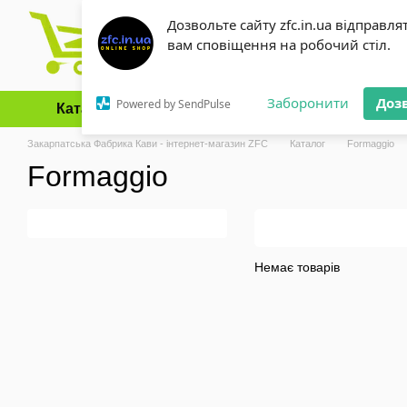
Перейти до основного контенту
Дозвольте сайту zfc.in.ua відправля
вам сповіщення на робочий стіл.
Заборонити
Доз
Powered by SendPulse
Каталог
Оплата і доставка
Обмін та повернення
Закарпатська Фабрика Кави - інтернет-магазин ZFC
Каталог
Formaggio
Formaggio
Немає товарів