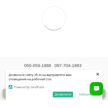
050-059-1888
097-704-1883
×
Контактна інформація
Дозвольте сайту zfc.in.ua відправляти вам
сповіщення на робочий стіл.
Повна версія сайту
Powered by SendPulse
© 2026
Дозволити
Заборонити