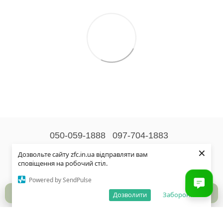
050-059-1888
097-704-1883
×
Контактна інформація
Дозвольте сайту zfc.in.ua відправляти вам
сповіщення на робочий стіл.
Повна версія сайту
Powered by SendPulse
© 2026
Дозволити
Заборонити