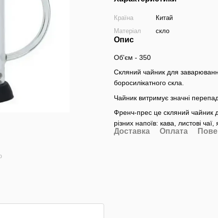
Країна
Китай
Матеріал
скло
Опис
Об'єм - 350
Скляний чайник для заварювання
боросилікатного скла.
Чайник витримує значні перепад
Френч-прес це скляний чайник 
різних напоїв: кава, листові чаї, 
Доставка
Оплата
Пове
ю