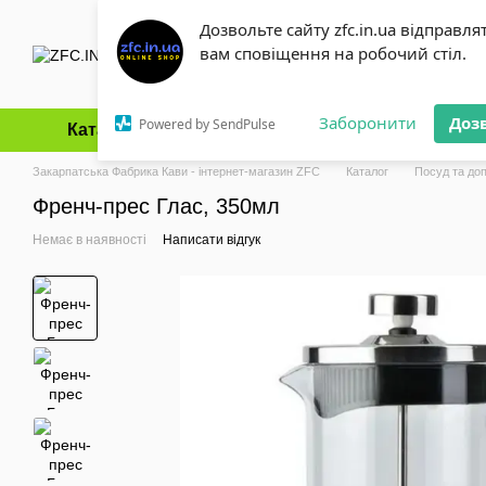
Перейти до основного контенту
Дозвольте сайту zfc.in.ua відправля
вам сповіщення на робочий стіл.
Заборонити
Доз
Powered by SendPulse
Каталог
Оплата і доставка
Обмін та повернення
Закарпатська Фабрика Кави - інтернет-магазин ZFC
Каталог
Посуд та до
Френч-прес Глас, 350мл
Немає в наявності
Написати відгук