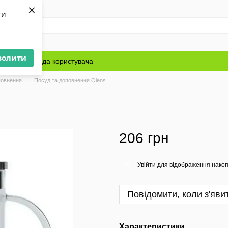
×
ти
волити
Блог
Угода користувача
повнення
Посуд та доповнення Olens
206 грн
Увійти
для відображення накоп
%
Повідомити, коли з'яви
Характеристики