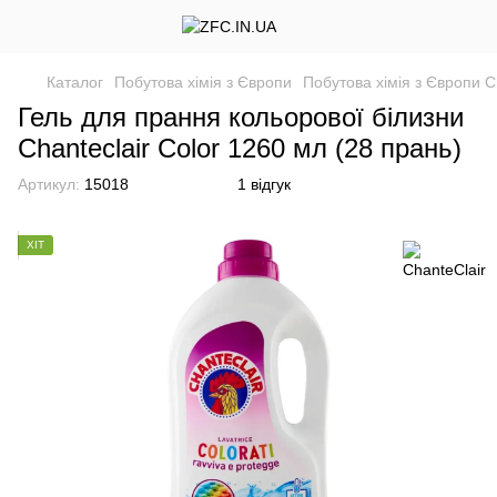
Каталог
Побутова хімія з Європи
Побутова хімія з Європи C
Гель для прання кольорової білизни
Chanteclair Color 1260 мл (28 прань)
Артикул:
15018
1 відгук
ХІТ