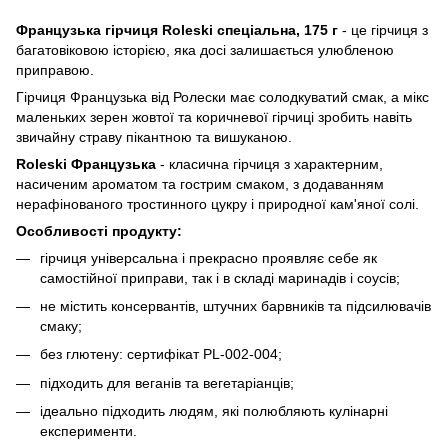
Французька гірчиця Roleski спеціальна, 175 г
- це гірчиця з
багатовіковою історією, яка досі залишається улюбленою
приправою.
Гірчиця Французька від Ролески має солодкуватий смак, а мікс
маленьких зерен жовтої та коричневої гірчиці зробить навіть
звичайну страву пікантною та вишуканою.
Roleski Французька
- класична гірчиця з характерним,
насиченим ароматом та гострим смаком, з додаванням
нерафінованого тростинного цукру і природної кам'яної солі.
Особливості продукту:
гірчиця універсальна і прекрасно проявляє себе як
самостійної приправи, так і в складі маринадів і соусів;
не містить консервантів, штучних барвників та підсилювачів
смаку;
без глютену: сертифікат PL-002-004;
підходить для веганів та вегетаріанців;
ідеально підходить людям, які полюбляють кулінарні
експерименти.