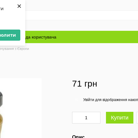
×
ти
волити
Блог
Угода користувача
рчування з Європи
71 грн
Увійти
для відображення накоп
%
Купити
Опис