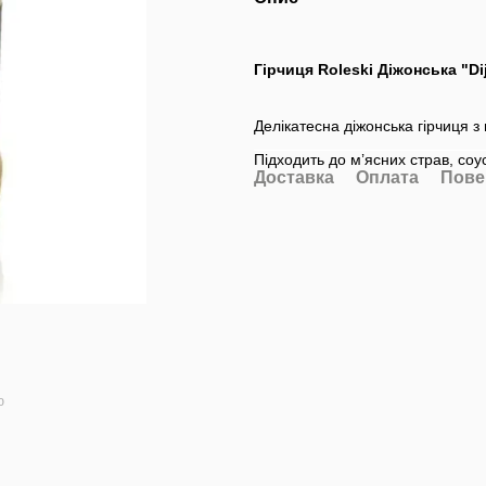
Гірчиця Roleski Діжонська "Di
Делікатесна діжонська гірчиця 
Підходить до м’ясних страв, соус
Доставка
Оплата
Пове
ю