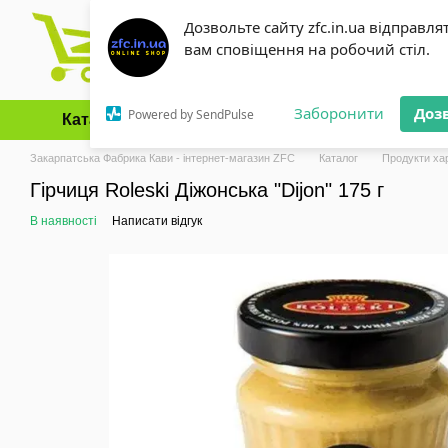
Перейти до основного контенту
Дозвольте сайту zfc.in.ua відправля
вам сповіщення на робочий стіл.
Заборонити
Доз
Powered by SendPulse
Каталог
Оплата і доставка
Обмін та повернення
Закарпатська Фабрика Кави - інтернет-магазин ZFC
Каталог
Продукти ха
Гірчиця Roleski Діжонська "Dijon" 175 г
В наявності
Написати відгук