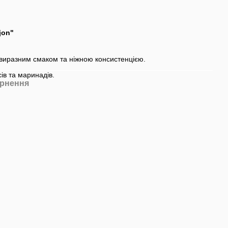
jon"
з виразним смаком та ніжною консистенцією.
ів та маринадів.
рнення