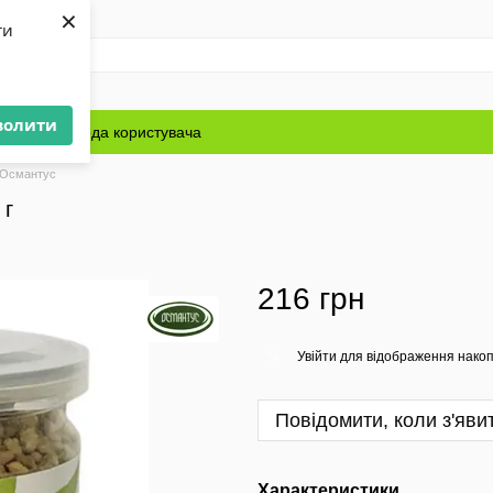
×
ти
волити
Блог
Угода користувача
 Османтус
 г
216 грн
Увійти
для відображення накоп
%
Повідомити, коли з'яви
Характеристики