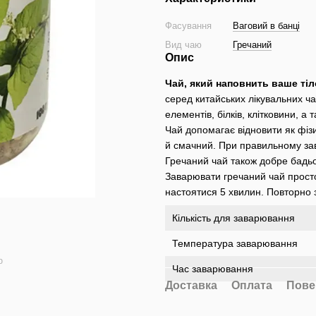
Фасування
Ваговий в банці
Вид чаю
Гречаний
Опис
Чай, який наповнить ваше тіл
серед китайських лікувальних чаї
елементів, білків, клітковини, 
Чай допомагає відновити як фізич
й смачний. При правильному зав
Гречаний чай також добре бадьо
Заварювати гречаний чай просто
настоятися 5 хвилин. Повторно 
Кількість для заварювання
Температура заварювання
ю
Час заварювання
Доставка
Оплата
Пове