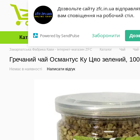
Перейти до основного контенту
Дозвольте сайту zfc.in.ua відправля
вам сповіщення на робочий стіл.
Заборонити
Доз
Powered by SendPulse
Каталог
Оплата і доставка
Обмін та повернення
Закарпатська Фабрика Кави - інтернет-магазин ZFC
Каталог
Чай
Чай
Гречаний чай Османтус Ку Цяо зелений, 100
Немає в наявності
Написати відгук