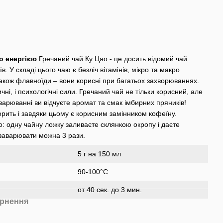
о енергією
Гречаний чай Ку Цяо - це досить відомий чай
в. У складі цього чаю є безліч вітамінів, мікро та макро
а також флавноїди – вони корисні при багатьох захворюваннях.
ні, і психологічні сили. Гречаний чай не тільки корисний, але
арюванні ви відчуєте аромат та смак імбирних пряників!
рить і завдяки цьому є корисним замінником кофеїну.
: одну чайну ложку заливаєте склянкою окропу і даєте
заварювати можна 3 рази.
5 г на 150 мл
90-100°C
от 40 сек. до 3 мин.
рнення