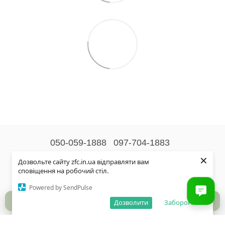
050-059-1888
097-704-1883
×
Контактна інформація
Дозвольте сайту zfc.in.ua відправляти вам
сповіщення на робочий стіл.
Повна версія сайту
Powered by SendPulse
© 2026
Дозволити
Заборонити