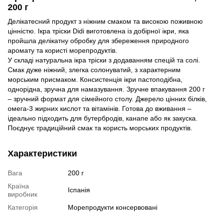
200 г
Делікатесний продукт з ніжним смаком та високою поживною
цінністю. Ікра тріски Didi виготовлена ​​із добірної ікри, яка
пройшла делікатну обробку для збереження природного
аромату та користі морепродуктів.
У складі натуральна ікра тріски з додаванням спецій та солі.
Смак дуже ніжний, злегка солонуватий, з характерним
морським присмаком. Консистенція ікри пастоподібна,
однорідна, зручна для намазування. Зручне впакування 200 г
– зручний формат для сімейного столу. Джерело цінних білків,
омега-3 жирних кислот та вітамінів. Готова до вживання –
ідеально підходить для бутербродів, канапе або як закуска.
Поєднує традиційний смак та користь морських продуктів.
Характеристики
Вага
200 г
Країна
Іспанія
виробник
Категорія
Морепродукти консервовані