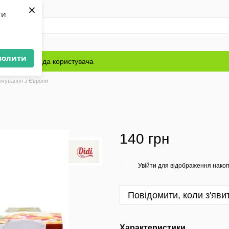
×
ти
волити
Блог
Угода користувача
рчування з Європи
140 грн
Увійти
для відображення накоп
%
Повідомити, коли з'яви
Характеристики