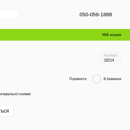
050-059-1888
Мій кошик
Артикул
18214
Порівняти
В бажання
ичувальної знижки
ться