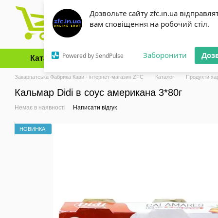
Перейти до основного контенту
Дозвольте сайту zfc.in.ua відправля
вам сповіщення на робочий стіл.
Заборонити
Доз
Powered by SendPulse
Каталог
Оплата і доставка
Обмін та повернення
Закарпатська Фабрика Кави - інтернет-магазин ZFC
Каталог
Продукти ха
Кальмар Didi в соус американа 3*80г
Немає в наявності
Написати відгук
НОВИНКА