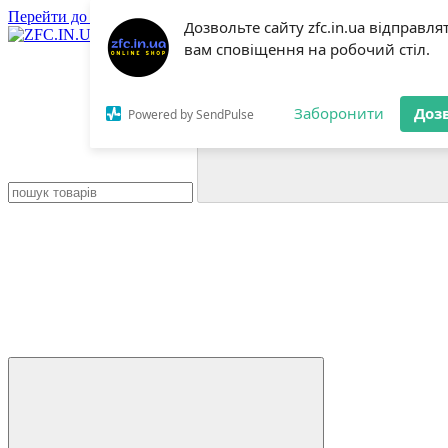
Перейти до основного контенту
Дозвольте сайту zfc.in.ua відправля
вам сповіщення на робочий стіл.
Заборонити
Доз
Powered by SendPulse