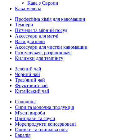
Кава з Європи
Кава мелена
Професійна хімія для кавомашин
Темпери
Пітчери та мірний посуд
Аксесуари для матчі
Ваги для кави
Аксесуари для чистки кавомашин
Розпушувачі, розрівнювачі
Килимки для темпінгу
Зелений чай
Чорний чай
Трав'яний чай
Фруктовий чай
Китайський чай
Солодощі
Сири та молочна продукція
М'ясні вироби
Приправи та соуси
Морепродукти консервовані
Оливки та оливкова олія
Бакалія