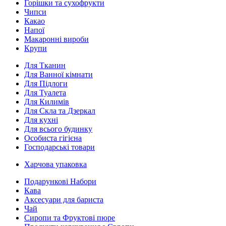
Горішки та сухофрукти
Чипси
Какао
Напої
Макаронні вироби
Крупи
Для Тканин
Для Ванної кімнати
Для Підлоги
Для Туалета
Для Килимів
Для Скла та Дзеркал
Для кухні
Для всього будинку
Особиста гігієна
Господарські товари
Харчова упаковка
Подарункові Набори
Кава
Аксесуари для бариста
Чай
Сиропи та Фруктові пюре