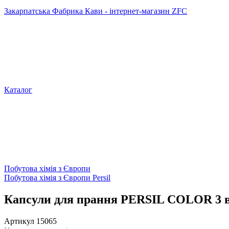
Закарпатська Фабрика Кави - інтернет-магазин ZFC
Каталог
Побутова хімія з Європи
Побутова хімія з Європи Persil
Капсули для прання PERSIL COLOR 3 в 
Артикул
15065