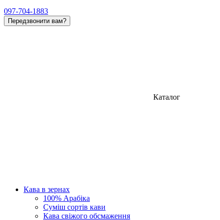
097-704-1883
Передзвонити вам?
Каталог
Кава в зернах
100% Арабіка
Суміш сортів кави
Кава свіжого обсмаження