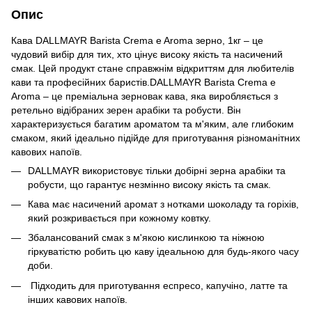
Опис
Кава DALLMAYR Barista Crema e Aroma зерно, 1кг – це
чудовий вибір для тих, хто цінує високу якість та насичений
смак. Цей продукт стане справжнім відкриттям для любителів
кави та професійних баристів.DALLMAYR Barista Crema e
Aroma – це преміальна зерновак кава, яка виробляється з
ретельно відібраних зерен арабіки та робусти. Він
характеризується багатим ароматом та м'яким, але глибоким
смаком, який ідеально підійде для приготування різноманітних
кавових напоїв.
DALLMAYR використовує тільки добірні зерна арабіки та
робусти, що гарантує незмінно високу якість та смак.
Кава має насичений аромат з нотками шоколаду та горіхів,
який розкривається при кожному ковтку.
Збалансований смак з м'якою кислинкою та ніжною
гіркуватістю робить цю каву ідеальною для будь-якого часу
доби.
Підходить для приготування еспресо, капучіно, латте та
інших кавових напоїв.