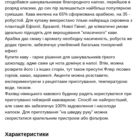
сподобався шанувальникам благородного напою, перейшов в
розряд класики, до сих пір залишається найбільш популярною
сумішшю. Кава мелена на 65% сформована арабікою, на 35 -
робустой. Для купажу використано тільки найкраща сировина з
плантацій Ефіопії, Бразилії, Нової Гвінеї, де кліматичні умови
ідеально підходять для вирощування "класичного" кави.
Арабіка дає смаку і аромату необхідну насиченість, робуста же
додає гіркоти, забезпечує улюблений багатьма тонізуючий
ефект.
Купити каву - гарне рішення для шанувальників гіркого
шоколаду, адже саме ця нота домінує в напої. Втім, можна
розкрити його і з інших сторін, тут також присутні Флер лісових
горіхів, какао, карамелі. Акценти можна розставити,
експериментуючи з рецептами приготування, температурою
води, тиском.
Фахівці німецького кавового будинку радять користуватися при
приготуванні гейзерній кавоваркою. Спосіб не найпростіший,
але саме він забезпечує 100% задоволення і насолоди
напоєм. Для приготування "на швидку руку" можна
скористатися крапельним пристроєм або фільтром.
Характеристики