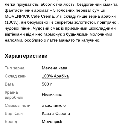
легка гіркуватість, абсолютна якість, бездоганний смак та
фантастичний аромат – 5 головних переваг суміші
MOVENPICK Cafe Crema. У її складі лише зерна арабіки
(100%), які безумовно і є секретом золотистої, повітряної,
чудової пінки. Чудовий смак із приємними шоколадними
відтінками відмінно гармонує з будь-якими молочними
напоями, особливо з латте макьято та капучино.
Характеристики
Тип зерна
Мелена кава
Склад кави
100% Арабіка
Вага
500 г
Країна
Німеччина
виробник
Смакові ноти
з кислинкою
Вид Кави
Кава з Європи
Бренд
Movenpick