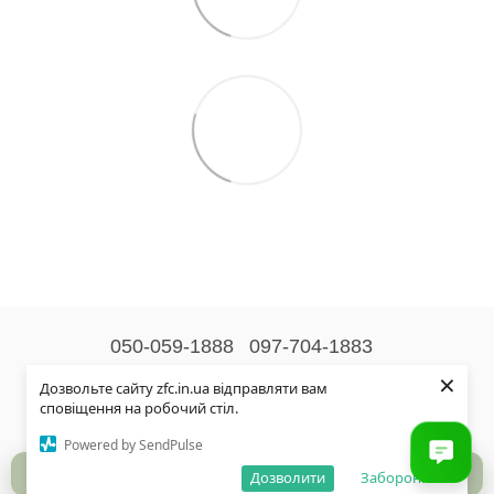
050-059-1888
097-704-1883
×
Контактна інформація
Дозвольте сайту zfc.in.ua відправляти вам
сповіщення на робочий стіл.
Повна версія сайту
Powered by SendPulse
© 2026
Дозволити
Заборонити