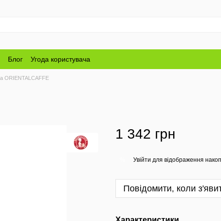
Блог
Угода користувача
ва ORIENTALCAFFE
1 342 грн
Увійти
для відображення накоп
%
Повідомити, коли з'яви
Характеристики