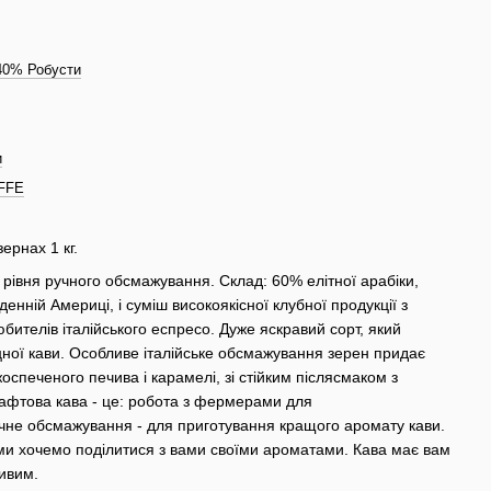
40% Робусти
и
FFE
рнах 1 кг.
рівня ручного обсмажування. Склад: 60% елітної арабіки,
енній Америці, і суміш високоякісної клубної продукції з
бителів італійського еспресо. Дуже яскравий сорт, який
ної кави. Особливе італійське обсмажування зерен придає
жоспеченого печива і карамелі, зі стійким післясмаком з
афтова кава - це: робота з фермерами для
чне обсмажування - для приготування кращого аромату кави.
і ми хочемо поділитися з вами своїми ароматами. Кава має вам
ивим.