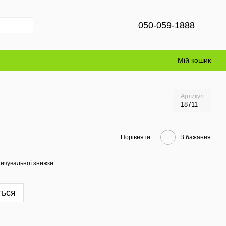
050-059-1888
Мій кошик
Артикул
18711
Порівняти
В бажання
ичувальної знижки
ться