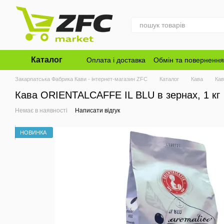
Перейти до основного контенту
Каталог
Оплата і доставка
Обмін та повернення
Закарпатська Фабрика Кави - інтернет-магазин ZFC
Каталог
Кава
Ка
Кава ORIENTALCAFFE IL BLU в зернах, 1 кг
Немає в наявності
Написати відгук
НОВИНКА