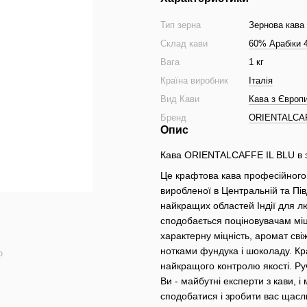
Тип зерна
Зернова кава
Склад кави
60% Арабіки 
Вага
1 кг
Країна виробник
Італія
Вид Кави
Кава з Європ
Бренд
ORIENTALCA
Опис
Кава ORIENTALCAFFE IL BLU в зе
Це крафтова кава професійного 
виробленої в Центральній та Півд
найкращих областей Індії для лю
сподобається поціновувачам міц
характерну міцність, аромат сві
нотками фундука і шоколаду. Кр
ю
найкращого контролю якості. Ру
Ви - майбутні експерти з кави, 
сподобатися і зробити вас щасл