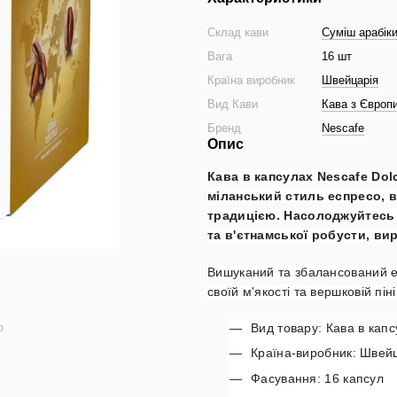
Склад кави
Суміш арабіки
Вага
16 шт
Країна виробник
Швейцарія
Вид Кави
Кава з Європ
Бренд
Nescafe
Опис
Кава в капсулах Nescafe Dol
міланський стиль еспресо, 
традицією.
Насолоджуйтесь к
та в'єтнамської робусти, вир
Вишуканий та збалансований е
своїй м'якості та вершковій пі
Вид товару: Кава в кап
ю
Країна-виробник: Швей
Фасування: 16 капсул