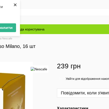
×
ти
волити
Блог
Угода користувача
а Nescafe
so Milano, 16 шт
239 грн
Увійти
для відображення накоп
%
Повідомити, коли з'яви
Характеристики