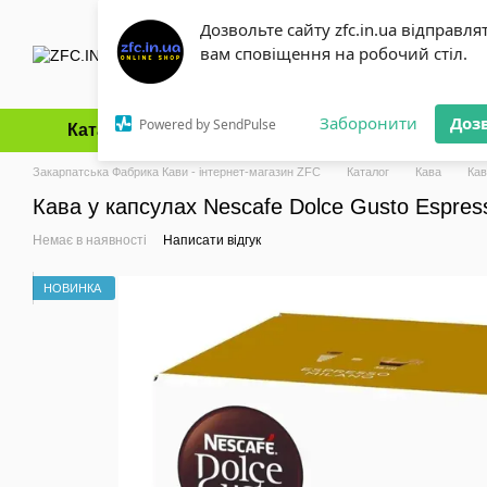
Перейти до основного контенту
Дозвольте сайту zfc.in.ua відправля
вам сповіщення на робочий стіл.
Заборонити
Доз
Powered by SendPulse
Каталог
Оплата і доставка
Обмін та повернення
Закарпатська Фабрика Кави - інтернет-магазин ZFC
Каталог
Кава
Кав
Кава у капсулах Nescafe Dolce Gusto Espres
Немає в наявності
Написати відгук
НОВИНКА