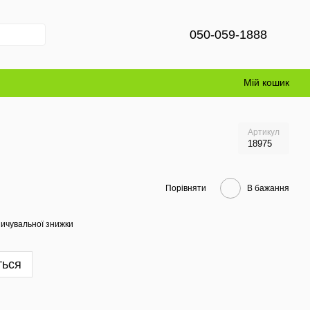
050-059-1888
Мій кошик
Артикул
18975
Порівняти
В бажання
ичувальної знижки
ться