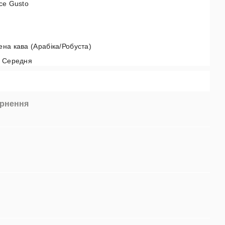
ce Gusto
на кава (Арабіка/Робуста)
- Середня
рнення