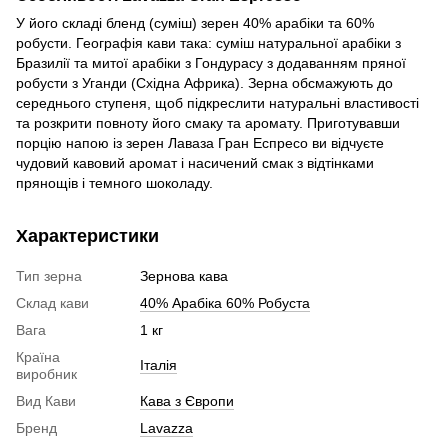
У його складі бленд (суміш) зерен 40% арабіки та 60%
робусти. Географія кави така: суміш натуральної арабіки з
Бразилії та митої арабіки з Гондурасу з додаванням пряної
робусти з Уганди (Східна Африка). Зерна обсмажують до
середнього ступеня, щоб підкреслити натуральні властивості
та розкрити повноту його смаку та аромату. Приготувавши
порцію напою із зерен Лаваза Гран Еспресо ви відчуєте
чудовий кавовий аромат і насичений смак з відтінками
прянощів і темного шоколаду.
Характеристики
Тип зерна
Зернова кава
Склад кави
40% Арабіка 60% Робуста
Вага
1 кг
Країна
Італія
виробник
Вид Кави
Кава з Європи
Бренд
Lavazza