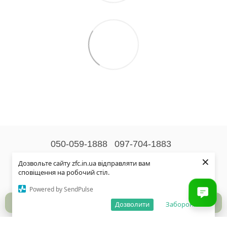
050-059-1888
097-704-1883
×
Контактна інформація
Дозвольте сайту zfc.in.ua відправляти вам
сповіщення на робочий стіл.
Повна версія сайту
Powered by SendPulse
© 2026
Дозволити
Заборонити