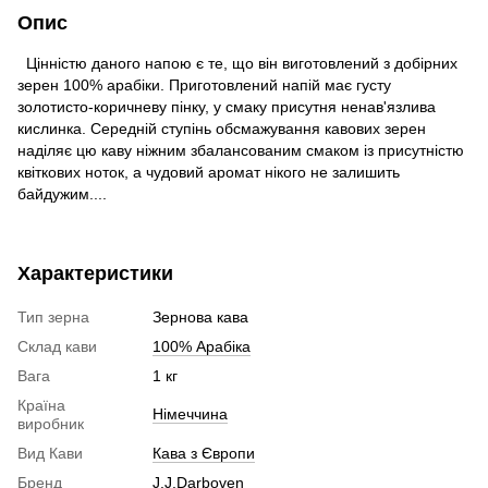
Опис
Цінністю даного напою є те, що він виготовлений з добірних
зерен 100% арабіки. Приготовлений напій має густу
золотисто-коричневу пінку, у смаку присутня ненав'язлива
кислинка. Середній ступінь обсмажування кавових зерен
наділяє цю каву ніжним збалансованим смаком із присутністю
квіткових ноток, а чудовий аромат нікого не залишить
байдужим....
Характеристики
Тип зерна
Зернова кава
Склад кави
100% Арабіка
Вага
1 кг
Країна
Німеччина
виробник
Вид Кави
Кава з Європи
Бренд
J.J.Darboven