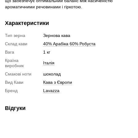
що забезпечує оптимальний баланс між насиченістю
ароматичними речовинами і гіркотою.
Характеристики
Тип зерна
Зернова кава
Склад кави
40% Арабіка 60% Робуста
Вага
1 кг
Країна
Італія
виробник
Смакові ноти
шоколад
Вид Кави
Кава з Європи
Бренд
Lavazza
Відгуки