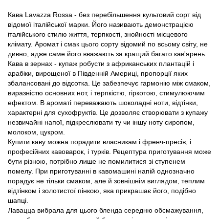
Кава Lavazza Rossa - без перебільшення культовий сорт від
відомої італійської марки. Його називають демонстрацією
італійського стилю життя, терпкості, знойності місцевого
клімату. Аромат і смак цього сорту відомий по всьому світу, не
дивно, адже саме його вважають за кращий багато кав'ярень.
Кава в зернах - купаж робусти з африканських плантацій і
арабіки, вирощеної в Південній Америці, пропорції яких
збалансовані до відсотка. Це забезпечує гармонію між смаком,
виразністю основних нот, і терпкістю, гіркотою, стимулюючим
ефектом. В ароматі переважають шоколадні ноти, відтінки,
характерні для сухофруктів. Це дозволяє створювати з купажу
незвичайні напої, підкреслювати ту чи іншу ноту сиропом,
молоком, цукром.
Купити каву можна порадити власникам і френч-пресів, і
професійних кавоварок, і турків. Рецептура приготування може
бути різною, потрібно лише не помилитися зі ступенем
помелу. При приготуванні в кавомашині напій однозначно
порадує не тільки смаком, але й зовнішнім виглядом, теплим
відтінком і золотистої пінкою, яка прикрашає його, подібно
шапці.
Лавацца вибрала для цього бленда середню обсмажування,