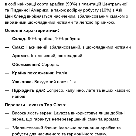
в собі найкращі сорти арабіки (90%) з плантацій Центральної
та Південної Америки, а також добірну робусту (10%) з Азії.
Цей бленд вирізняється насиченим, збалансованим смаком з
виразними шоколадними нотками та легкою гірчинкою.
Основні характеристики:
Склад:
90% арабіка, 10% робуста
Смак:
Насичений, збалансований, з шоколадними нотками
Аромат:
Інтенсивний, шоколадний
Обсмаження:
Середнє
Країна походження:
Італія
Упаковка:
Вакуумний пакет, 1 кг
Підходить для:
Еспресо, капучино, лате та інших кавових
напоїв
Переваги Lavazza Top Class:
Висока якість зерен: Lavazza використовує лише добірні
зерна, що гарантує неперевершений смак та аромат.
Збалансований бленд: Ідеальне поєднання арабіки та
робусти для насиченого та гармонійного смаку.