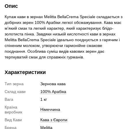
Опис
Купаж кави в зернах Melitta BellaCrema Speciale складається з
добірних зерен 100% Арабіки легкої обсмажування. Кава має
м'який смак та легкий характер, який характеризує блідо-
золотиста пінка. Завдяки низькій кислотності кави в зернах
Melitta BellaCrema Speciale ідеально поєднується з гарячим і
спіненим молоком, утворюючи гармонійне смакове
поєднання. Особлива суміш видів кавових зерен дає
терпкуватий смак для справжніх гурманів.
Характеристики
Тип зерна
Зернова кава
Склад кави
100% Арабіка
Вага
1 кг
Країна
Німеччина
виробник
Вид Кави
Кава з Європи
Бренд
Melitta