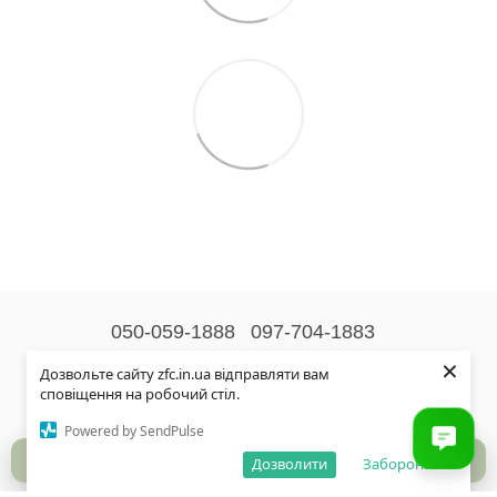
050-059-1888
097-704-1883
×
Контактна інформація
Дозвольте сайту zfc.in.ua відправляти вам
сповіщення на робочий стіл.
Повна версія сайту
Powered by SendPulse
© 2026
Дозволити
Заборонити