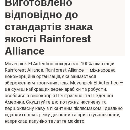
Виготовлено
відповідно до
стандартів знака
якості Rainforest
Alliance
Movenpick El Autentico походить із 100% плантацій
Rainforest Alliance. Rainforest Alliance — міжнародна
некомерційна організація, яка займається
збереженням тропічних лісів. Movenpick El Autentico —
це суміш найкращих зерен арабіки та робусти,
особливо з високогір’я Центральної та Південної
Америки. Скуштуйте цю потужну, насичену та
першокласну каву з пікантним післясмаком. Ідеально
підходить для крему для кави та приготування кави,
наприклад капучіно та латте макіато.