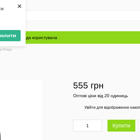
×
ти
волити
Блог
Угода користувача
а Prego
555 грн
Оптові ціни від 20 одиниць
Увійти
для відображення накоп
%
Купити