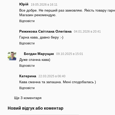
Юрій
19.05.2026 в 16:11
Все добре. Не перший раз замовляю. Якість товару гар
Магазин рекомендую.
Відповісти
Рижикова Світлана Олегівна
04.01.2026 в 20:41
Гарна кава, давно беру :-)
Відповісти
Богдан Марущак
09.10.2025 в 15:01
Дуже спачна кава)
Відповісти
Катерина
22.03.2025 в 06:40
Кава смачна та запашна. Мені сподобалась )
Відповісти
Ще 3 коментаря
Новий відгук або коментар