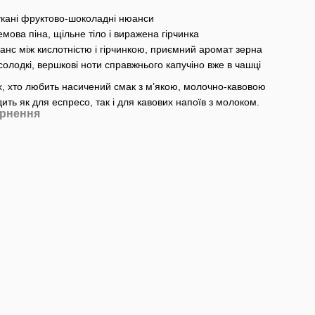
укані фруктово-шоколадні нюанси
ова піна, щільне тіло і виражена гірчинка
нс між кислотністю і гірчинкою, приємний аромат зерна
олодкі, вершкові ноти справжнього капучіно вже в чашці
х, хто любить насичений смак з м’якою, молочно-кавовою
ть як для еспресо, так і для кавових напоїв з молоком.
рнення