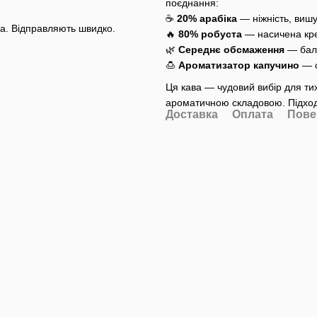
поєднання:
☕
20% арабіка
— ніжність, виш
на. Відправляють швидко.
🔥
80% робуста
— насичена крем
🌿
Середнє обсмаження
— бала
🍮
Ароматизатор капучино
— с
Ця кава — чудовий вибір для ти
ароматичною складовою. Підходи
Доставка
Оплата
Пове