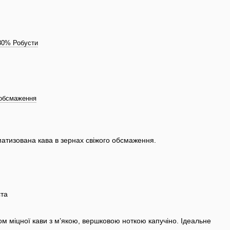
80% Робусти
 обсмаження
атизована кава в зернах свіжого обсмаження.
я
ста
 міцної кави з м’якою, вершковою ноткою капучіно. Ідеальне