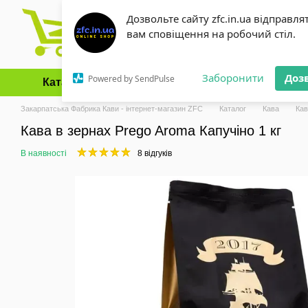
Перейти до основного контенту
Дозвольте сайту zfc.in.ua відправля
вам сповіщення на робочий стіл.
Заборонити
Доз
Powered by SendPulse
Каталог
Оплата і доставка
Обмін та повернення
Закарпатська Фабрика Кави - інтернет-магазин ZFC
Каталог
Кава
Кав
Кава в зернах Prego Aroma Капучіно 1 кг
В наявності
8 відгуків