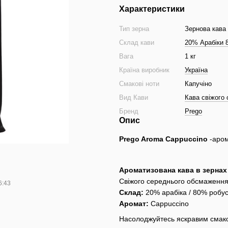
Характеристики
Тип зерна
Зернова кава
Склад кави
20% Арабіки 
Вага
1 кг
Країна виробник
Україна
Смакові ноти
Капучіно
Вид Кави
Кава свіжого
Бренд
Prego
Опис
Prego Aroma Cappuccino
-аром
Ароматизована кава в зернах
Свіжого середнього обсмаженн
6:43
Склад:
20% арабіка / 80% робу
Аромат:
Cappuccino
Насолоджуйтесь яскравим смаком