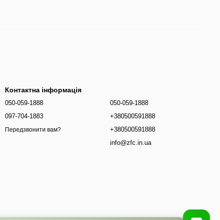
Контактна інформація
050-059-1888
050-059-1888
097-704-1883
+380500591888
+380500591888
Передзвонити вам?
info@zfc.in.ua