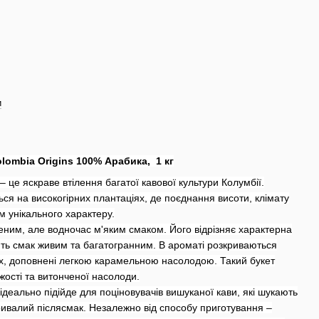
и
ombia Origins 100% Арабика, 1 кг
– це яскраве втілення багатої кавової культури Колумбії.
ся на високогірних плантаціях, де поєднання висоти, клімату
м унікального характеру.
ченим, але водночас м'яким смаком. Його відрізняє характерна
ить смак живим та багатогранним. В ароматі розкриваються
их, доповнені легкою карамельною насолодою. Такий букет
жості та витонченої насолоди.
ідеально підійде для поціновувачів вишуканої кави, які шукають
тривалий післясмак. Незалежно від способу приготування –