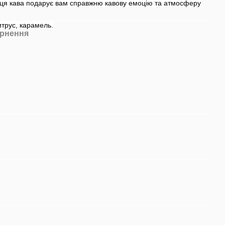
– ця кава подарує вам справжню кавову емоцію та атмосферу
итрус, карамель.
рнення