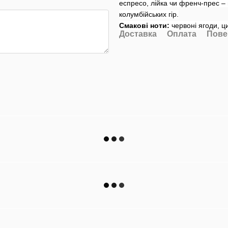
еспресо, лійка чи френч-прес 
колумбійських гір.
Смакові ноти:
червоні ягоди, ц
Доставка
Оплата
Пове