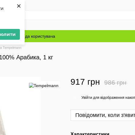
×
ти
волити
Блог
Угода користувача
а Tempelmann
100% Арабика, 1 кг
917 грн
986 грн
Увійти
для відображення накоп
%
Повідомити, коли з'яви
Характеристики