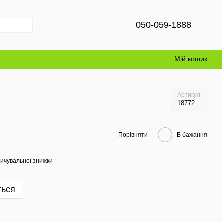
050-059-1888
Мій кошик
Артикул
18772
Порівняти
В бажання
ичувальної знижки
ться