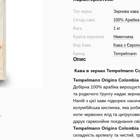
Тип зерна
Зернова кава
Склад кави
100% Арабіка
Вага
1 кг
Країна виробник
Німеччина
Вид Кави
Кава з Європ
Бренд
Tempelmann
Опис
Кава в зернах Tempelmann Col
Tempelmann Origins Colombia
Добірна 100% арабіка вирощуєть
та родючого ґрунту надає зерна
Напій з цієї кави підкорює наси
колумбійська кислинка, яка роб
ноти червоних ягід та цитрусов
ю
дарує гармонійне поєднання сві
Tempelmann Origins Colombia
складність аромату та чистий, 