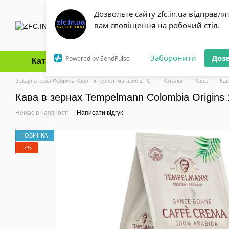
Перейти до основного контенту
Дозвольте сайту zfc.in.ua відправля
вам сповіщення на робочий стіл.
Заборонити
Доз
Powered by SendPulse
Каталог
Оплата і доставка
Обмін та повернення
Закарпатська Фабрика Кави - інтернет-магазин ZFC
Каталог
Кава
Кав
Кава в зернах Tempelmann Colombia Origins 
Немає в наявності
Написати відгук
НОВИНКА
−7%