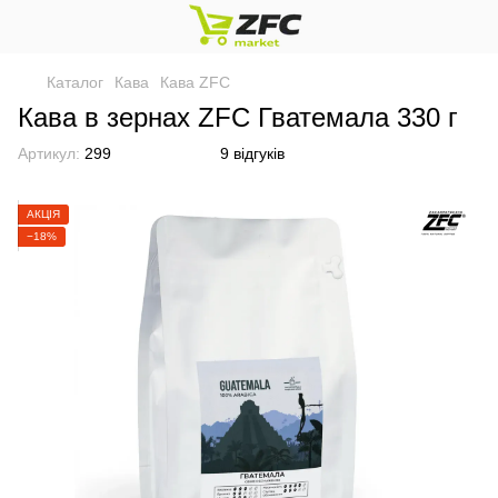
Каталог
Кава
Кава ZFC
Кава в зернах ZFC Гватемала 330 г
Артикул:
299
9 відгуків
АКЦІЯ
−18%