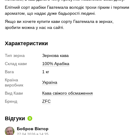
Елітний сорт арабіки Гватемала володіє трохи гірким і терпким
ароматом, що надає дуже бадьорості людині.
Якщо ви хочете купити кави сорту Гватемала в зернах,
зробити можна у нас на сайті.
Характеристики
Тип зерна
Зернова кава
Склад кави
100% Арабіка
Вага
1 кг
Країна
Україна
виробник
Вид Кави
Кава свіжого обсмаження
Бренд
ZFC
Відгуки
9
Бобров Віктор
27.04.2026 в 14:35