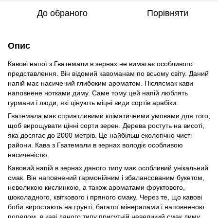
До обраного
Порівняти
Опис
Кавові напої з Гватемали в зернах не вимагає особливого
представлення. Він відомий кавоманам по всьому світу. Даний
напій має насичений глибоким ароматом. Післясмак кави
наповнене нотками диму. Саме тому цей напій люблять
гурмани і люди, які цінують міцні види сортів арабіки.
Гватемала має сприятливими кліматичними умовами для того,
щоб вирощувати цінні сорти зерен. Дерева ростуть на висоті,
яка досягає до 2000 метрів. Це найбільш екологічно чисті
райони. Кава з Гватемали в зернах володіє особливою
насиченістю.
Кавовий напій в зернах даного типу має особливий унікальний
смак. Він наповнений гармонійним і збалансованим букетом,
невеликою кислинкою, а також ароматами фруктового,
шоколадного, квіткового і пряного смаку. Через те, що кавові
боби виростають на грунті, багатої мінералами і наповненою
попелом, в каві даного типу присутній невеликий смак диму.