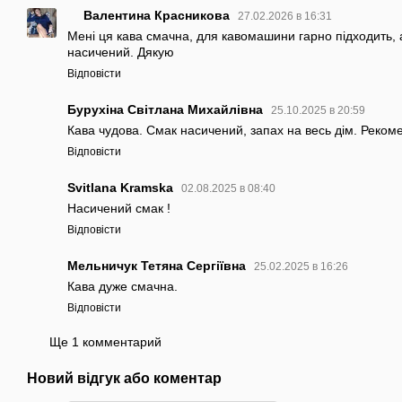
Валентина Красникова
27.02.2026 в 16:31
Мені ця кава смачна, для кавомашини гарно підходить, 
насичений. Дякую
Відповісти
Бурухіна Світлана Михайлівна
25.10.2025 в 20:59
Кава чудова. Смак насичений, запах на весь дім. Реко
Відповісти
Svitlana Kramska
02.08.2025 в 08:40
Насичений смак !
Відповісти
Мельничук Тетяна Сергіївна
25.02.2025 в 16:26
Кава дуже смачна.
Відповісти
Ще 1 комментарий
Новий відгук або коментар