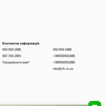
Контактна інформація
050-059-1888
050-059-1888
097-704-1883
+380500591888
+380500591888
Передзвонити вам?
info@zfc.in.ua