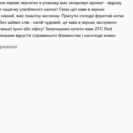
ожне кавове зернятко в упаковці має зачаровує аромат - відразу
и чашечку улюбленого напою! Смак цієї кави в зернах
 ніжний, має пікантну кислинку. Присутні солодкі фруктові нотки
Без зайвих слів - напій чудовий, ця кава в зернах заслужено
 вашої кухні або офісу! Запрошуємо купити кави ZFC Red
близьким відчуття справжнього блаженства і насолоди кожен
рнення