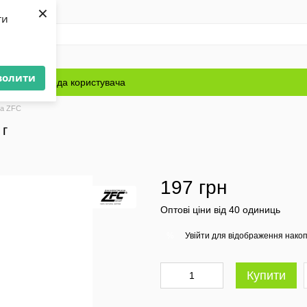
×
ти
волити
Блог
Угода користувача
ва ZFC
 г
197 грн
Оптові ціни від 40 одиниць
Увійти
для відображення накоп
%
Купити