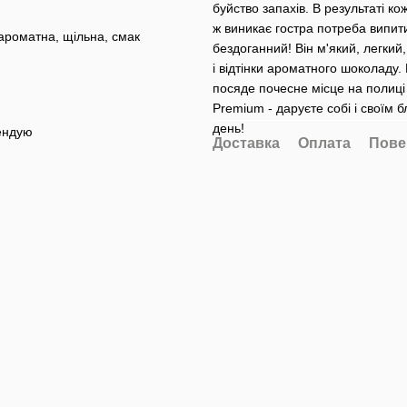
буйство запахів. В результаті к
ж виникає гостра потреба випит
ароматна, щільна, смак
бездоганний! Він м'який, легкий,
і відтінки ароматного шоколаду. 
посяде почесне місце на полиці
Premium - даруєте собі і своїм 
день!
мендую
Доставка
Оплата
Пове