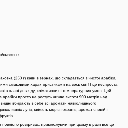
 обсмаження
аковка (250 г) кави в зернах, що складається з чистої арабіки,
ими смаковими характеристиками на весь світ! І це неспроста
ливі в плані догляду, кліматичних і температурних умов. Цей
ва арабіки просто не ростуть нижче висоти 900 метрів над
і вишні вбирають в себе всі аромати навколишнього
вколишніх лугів, свіжість морів і океанів, аромат спецій і
фруктів.
 повністю розкриває, примножуючи при цьому в рази все це