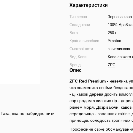
Характеристики
Тип зерна
Зернова кава
Склад кави
100% Арабіка
Вага
250 г
Країна виробник
Україна
Смакові ноти
з кислинкою
Вид Кави
Кава свіжого
Бренд
ZFC
Опис
ZFC Red Premium
- невелика уп
яка знаменита своїми бездоганн
- ці кавові дерева досить вимог
сорт родом з високих гір - дере
рівнем моря. Дозріваючи, кавов
. Така, яка не набридне пити
середовища - запашних квітів з до
прянощів, солодкість тропічних 
Професійне свіже обсмажування