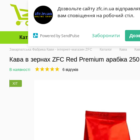
Перейти до основного контенту
Дозвольте сайту zfc.in.ua відправля
вам сповіщення на робочий стіл.
Заборонити
Доз
Powered by SendPulse
Каталог
Оплата і доставка
Обмін та повернення
Закарпатська Фабрика Кави - інтернет-магазин ZFC
Каталог
Кава
Ка
Кава в зернах ZFC Red Premium арабіка 250
В наявності
6 відгуків
ХІТ