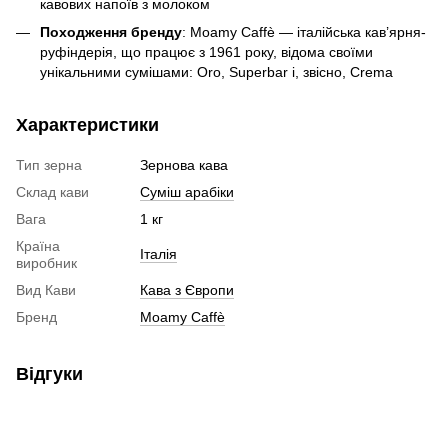
кавових напоїв з молоком
Походження бренду
: Moamy Caffè — італійська кав’ярня-
руфіндерія, що працює з 1961 року, відома своїми
унікальними сумішами: Oro, Superbar і, звісно, Crema
Характеристики
Тип зерна
Зернова кава
Склад кави
Суміш арабіки
Вага
1 кг
Країна
Італія
виробник
Вид Кави
Кава з Європи
Бренд
Moamy Caffè
Відгуки