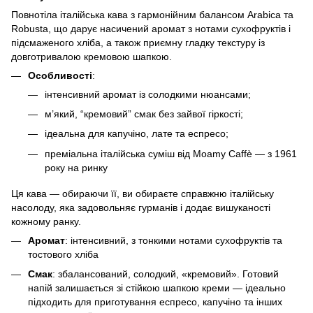
Повнотіла італійська кава з гармонійним балансом Arabica та
Robusta, що дарує насичений аромат з нотами сухофруктів і
підсмаженого хліба, а також приємну гладку текстуру із
довготривалою кремовою шапкою.
Особливості
:
інтенсивний аромат із солодкими нюансами;
м’який, “кремовий” смак без зайвої гіркості;
ідеальна для капучіно, лате та еспресо;
преміальна італійська суміш від Moamy Caffè — з 1961
року на ринку
Ця кава — обираючи її, ви обираєте справжню італійську
насолоду, яка задовольняє гурманів і додає вишуканості
кожному ранку.
Аромат
: інтенсивний, з тонкими нотами сухофруктів та
тостового хліба
Смак
: збалансований, солодкий, «кремовий». Готовий
напій залишається зі стійкою шапкою креми — ідеально
підходить для приготування еспресо, капучіно та інших