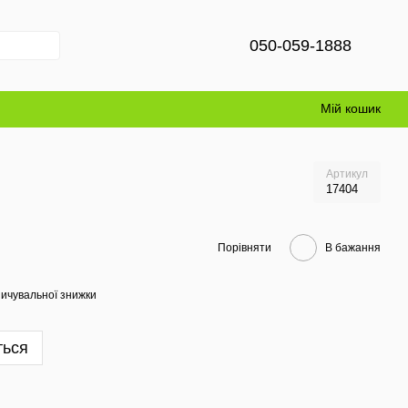
050-059-1888
Мій кошик
Артикул
17404
Порівняти
В бажання
ичувальної знижки
ться