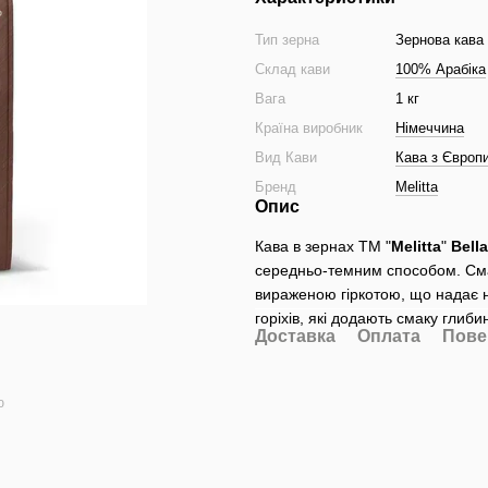
Тип зерна
Зернова кава
Склад кави
100% Арабіка
Вага
1 кг
Країна виробник
Німеччина
Вид Кави
Кава з Європ
Бренд
Melitta
Опис
Кава в зернах TM "
Melitta
"
Bell
середньо-темним способом. Смак
вираженою гіркотою, що надає
горіхів, які додають смаку глиби
Доставка
Оплата
Пове
ю