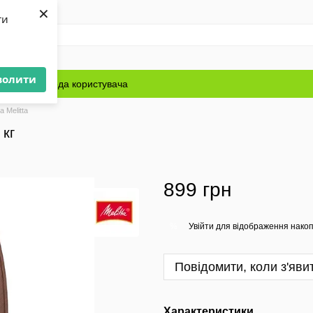
×
ти
волити
Блог
Угода користувача
а Melitta
 кг
899 грн
Увійти
для відображення накоп
%
Повідомити, коли з'яви
Характеристики