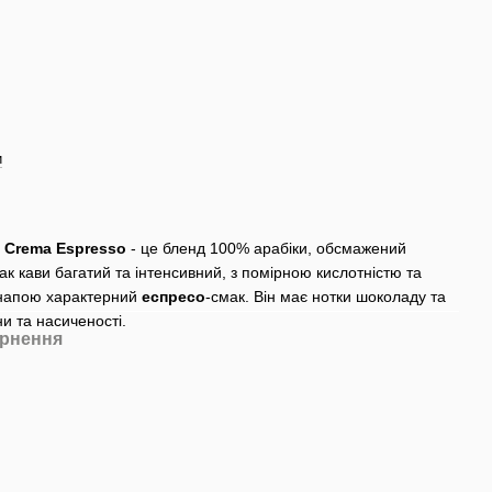
и
a Crema Espresso
- це бленд 100% арабіки, обсмажений
 кави багатий та інтенсивний, з помірною кислотністю та
 напою характерний
еспресо
-смак. Він має нотки шоколаду та
ни та насиченості.
рнення