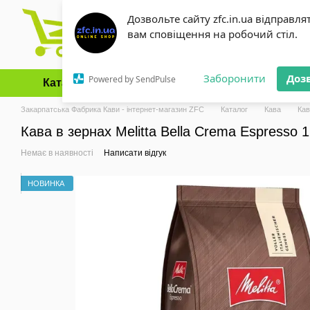
Перейти до основного контенту
Дозвольте сайту zfc.in.ua відправля
вам сповіщення на робочий стіл.
Заборонити
Доз
Powered by SendPulse
Каталог
Оплата і доставка
Обмін та повернення
Закарпатська Фабрика Кави - інтернет-магазин ZFC
Каталог
Кава
Кав
Кава в зернах Melitta Bella Crema Espresso 1
Немає в наявності
Написати відгук
НОВИНКА