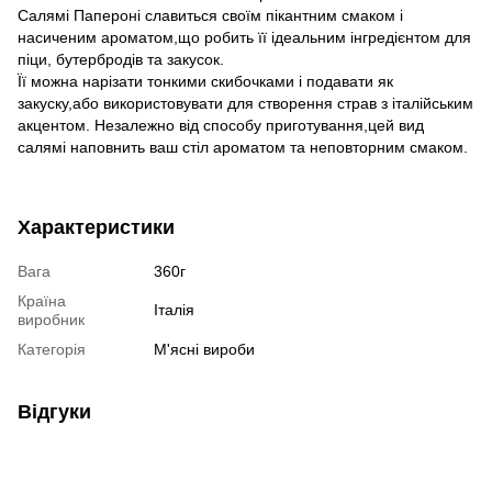
Салямі Папероні славиться своїм пікантним смаком і
насиченим ароматом,що робить її ідеальним інгредієнтом для
піци, бутербродів та закусок.
Її можна нарізати тонкими скибочками і подавати як
закуску,або використовувати для створення страв з італійським
акцентом. Незалежно від способу приготування,цей вид
салямі наповнить ваш стіл ароматом та неповторним смаком.
Характеристики
Вага
360г
Країна
Італія
виробник
Категорія
М'ясні вироби
Відгуки