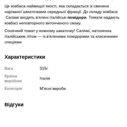
Це ковбаса найвищої якості, яка складається зі свинини
нарізаної шматочками середньої фракції. До складу ковбаси
Саламі входять в’ялені італійські
помідори
. Томати надають
ковбасі неповторного витонченого смаку.
Сонячний томат у кожному шматочку! Салямі, натхненна
італійським літом — із в’яленими помідорами та класичними
спеціями.
Характеристики
Вага
315г
Країна
Італія
виробник
Категорія
М'ясні вироби
Відгуки