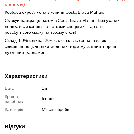
оплатою)
Ковбаса сиров'ялена з конини Costa Brava Mahan.
Смакуй найкраще разом з Costa Brava Mahan. Вишуканий
деликатес з конини та нотками спеціями - гарантія
незабутнього смаку на твоєму столі!
Склад: 80% конина, 20% сало, сіль кухонна, часник
свіжий, перець чорний мелений, горіх мускатний, перець
духмяний, кардамон.
Характеристики
Вага
1кг
Країна
Іспанія
виробник
Категорія
М'ясні вироби
Відгуки