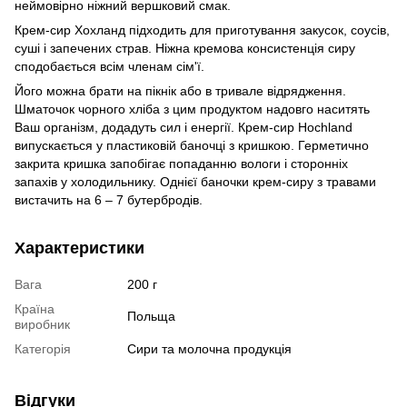
неймовірно ніжний вершковий смак.
Крем-сир Хохланд підходить для приготування закусок, соусів,
суші і запечених страв. Ніжна кремова консистенція сиру
сподобається всім членам сім'ї.
Його можна брати на пікнік або в тривале відрядження.
Шматочок чорного хліба з цим продуктом надовго наситять
Ваш організм, додадуть сил і енергії. Крем-сир Hochland
випускається у пластиковій баночці з кришкою. Герметично
закрита кришка запобігає попаданню вологи і сторонніх
запахів у холодильнику. Однієї баночки крем-сиру з травами
вистачить на 6 – 7 бутербродів.
Характеристики
Вага
200 г
Країна
Польща
виробник
Категорія
Сири та молочна продукція
Відгуки