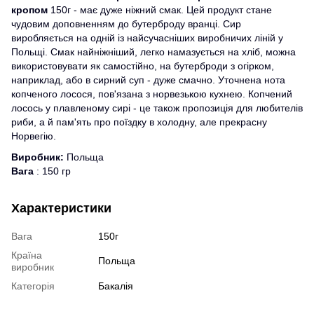
кропом
150г - має дуже ніжний смак. Цей продукт стане
чудовим доповненням до бутерброду вранці. Сир
виробляється на одній із найсучасніших виробничих ліній у
Польщі. Смак найніжніший, легко намазується на хліб, можна
використовувати як самостійно, на бутерброди з огірком,
наприклад, або в сирний суп - дуже смачно. Уточнена нота
копченого лосося, пов'язана з норвезькою кухнею. Копчений
лосось у плавленому сирі - це також пропозиція для любителів
риби, а й пам'ять про поїздку в холодну, але прекрасну
Норвегію.
Виробник:
Польща
Вага
: 150 гр
Характеристики
Вага
150г
Країна
Польща
виробник
Категорія
Бакалія