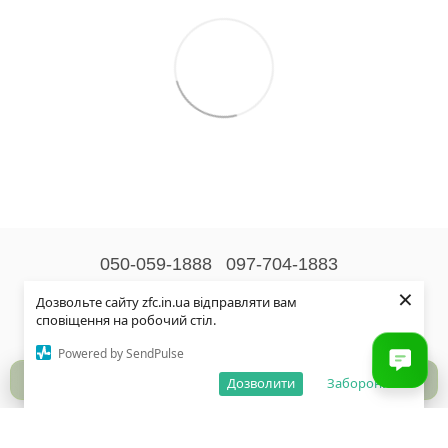
050-059-1888
097-704-1883
×
Контактна інформація
Дозвольте сайту zfc.in.ua відправляти вам
сповіщення на робочий стіл.
Повна версія сайту
Powered by SendPulse
© 2026
Дозволити
Заборонити