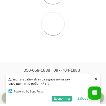
050-059-1888
097-704-1883
×
Контактна інформація
Дозвольте сайту zfc.in.ua відправляти вам
сповіщення на робочий стіл.
Повна версія сайту
Powered by SendPulse
© 2026
Дозволити
Заборонити