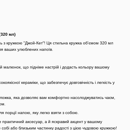
(320 мл)
нь з кружкою "Джой-Кет"! Ця стильна кружка об'ємом 320 мл
я ваших улюблених напоїв.
й малюнок, що підніме настрій і додасть кольору вашому
коякісної кераміки, що забезпечує довговічність і легкість у
ложка, яка дозволяє вам комфортно насолоджуватись чаєм,
ом.
я порції напою, яку легко взяти з собою.
 практичний аксесуар, а й яскравий акцент у вашому
 собі або близьким частинку радості з цією чудовою кружкою!