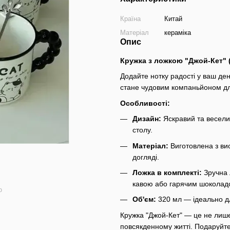
Країна
Китай
Матеріал
кераміка
Опис
Кружка з ложкою "Джой-Кет" 
Додайте нотку радості у ваш де
стане чудовим компаньйоном дл
Особливості:
Дизайн:
Яскравий та весели
столу.
Матеріал:
Виготовлена з висо
догляді.
Ложка в комплекті:
Зручна 
кавою або гарячим шоколад
ю
Об'єм:
320 мл — ідеально дл
Кружка "Джой-Кет" — це не лише
повсякденному житті. Подаруйте