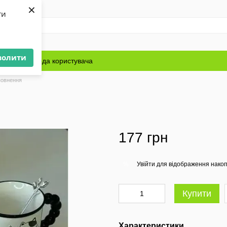
×
ти
волити
Блог
Угода користувача
повнення
177 грн
Увійти
для відображення накоп
%
Купити
Характеристики