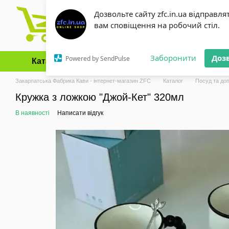
Перейти до основного контенту
Дозвольте сайту zfc.in.ua відправля
вам сповіщення на робочий стіл.
Заборонити
Доз
Powered by SendPulse
Каталог
Оплата і доставка
Обмін та повернення
Закарпатська Фабрика Кави - інтернет-магазин ZFC
Каталог
Посуд та до
Кружка з ложкою "Джой-Кет" 320мл
В наявності
Написати відгук