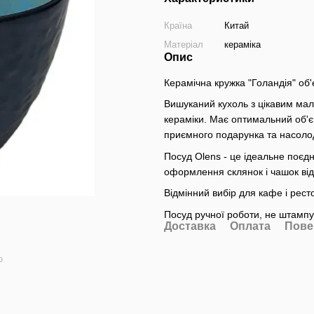
Країна
Китай
Матеріал
кераміка
Опис
Керамічна кружка "Голандія" об'
Вишуканий кухоль з цікавим мал
кераміки. Має оптимальний об'
приємного подарунка та насол
Посуд Olens - це ідеальне поєдн
оформлення склянок і чашок відо
Відмінний вибір для кафе і ресто
Посуд ручної роботи, не штампу
Доставка
Оплата
Пове
ю