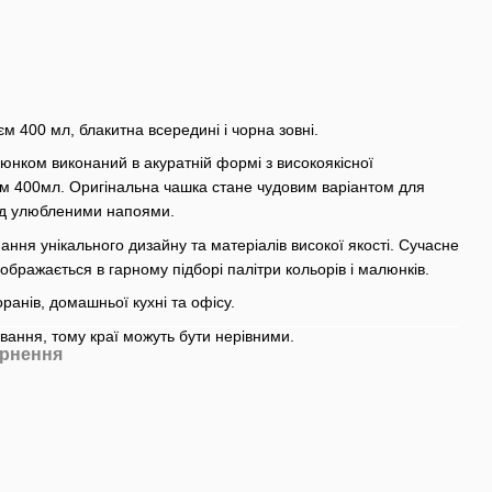
єм 400 мл, блакитна всередині і чорна зовні.
юнком виконаний в акуратній формі з високоякісної
єм 400мл. Оригінальна чашка стане чудовим варіантом для
од улюбленими напоями.
ання унікального дизайну та матеріалів високої якості. Сучасне
бражається в гарному підборі палітри кольорів і малюнків.
ранів, домашньої кухні та офісу.
вання, тому краї можуть бути нерівними.
рнення