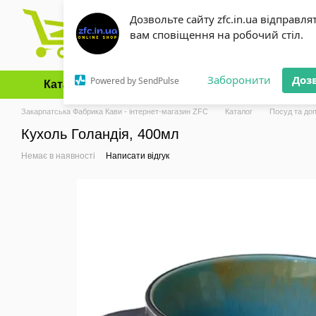
Перейти до основного контенту
Дозвольте сайту zfc.in.ua відправля
вам сповіщення на робочий стіл.
Заборонити
Доз
Powered by SendPulse
Каталог
Оплата і доставка
Обмін та повернення
Закарпатська Фабрика Кави - інтернет-магазин ZFC
Каталог
Посуд та до
Кухоль Голандія, 400мл
Немає в наявності
Написати відгук