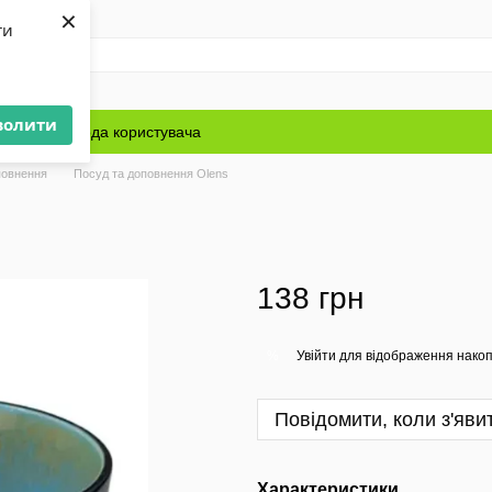
×
ти
волити
Блог
Угода користувача
повнення
Посуд та доповнення Olens
138 грн
Увійти
для відображення накоп
%
Повідомити, коли з'яви
Характеристики