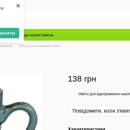
×
ти
волити
Блог
Угода користувача
повнення
Посуд та доповнення Olens
138 грн
Увійти
для відображення накоп
%
Повідомити, коли з'яви
Характеристики