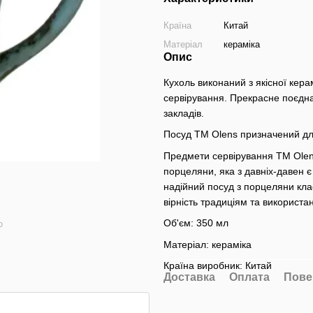
Країна
Китай
Матеріал
кераміка
Опис
Кухоль виконаний з якісної кера
сервірування. Прекрасне поєдна
закладів.
Посуд ТМ Olens призначений для
Предмети сервірування ТМ Olens
порцеляни, яка з давніх-давен 
надійний посуд з порцеляни клас
вірність традиціям та використа
Об'єм: 350 мл
ю
Матеріал: кераміка
Країна виробник: Китай
Доставка
Оплата
Пове