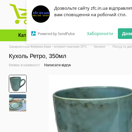
Перейти до основного контенту
Дозвольте сайту zfc.in.ua відправля
вам сповіщення на робочий стіл.
Заборонити
Доз
Powered by SendPulse
Каталог
Оплата і доставка
Обмін та повернення
Закарпатська Фабрика Кави - інтернет-магазин ZFC
Каталог
Посуд та до
Кухоль Ретро, 350мл
Немає в наявності
Написати відгук