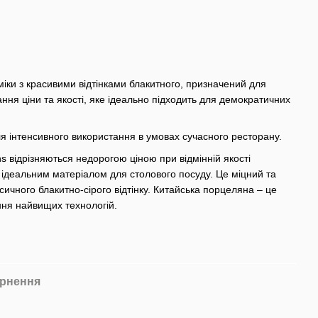
міки з красивими відтінками блакитного, призначений для
ння ціни та якості, яке ідеально підходить для демократичних
 інтенсивного використання в умовах сучасного ресторану.
 відрізняються недорогою ціною при відмінній якості
є ідеальним матеріалом для столового посуду. Це міцний та
ичного блакитно-сірого відтінку. Китайська порцеляна – це
ння найвищих технологій.
рнення