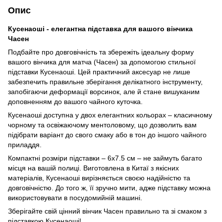
Опис
Кусенаоші - елегантна підставка для вашого вінчика
Часен
Подбайте про довговічність та збережіть ідеальну форму
вашого вінчика для матча (Часен) за допомогою стильної
підставки Кусенаоші. Цей практичний аксесуар не лише
забезпечить правильне зберігання делікатного інструменту,
запобігаючи деформації ворсинок, але й стане вишуканим
доповненням до вашого чайного куточка.
Кусенаоші доступна у двох елегантних кольорах – класичному
чорному та освіжаючому ментоловому, що дозволить вам
підібрати варіант до свого смаку або в тон до іншого чайного
приладдя.
Компактні розміри підставки – 6x7.5 см – не займуть багато
місця на вашій полиці. Виготовлена в Китаї з якісних
матеріалів, Кусенаоші вирізняється своєю надійністю та
довговічністю. До того ж, її зручно мити, адже підставку можна
використовувати в посудомийній машині.
Зберігайте свій цінний вінчик Часен правильно та зі смаком з
підставкою Кусенаоші!