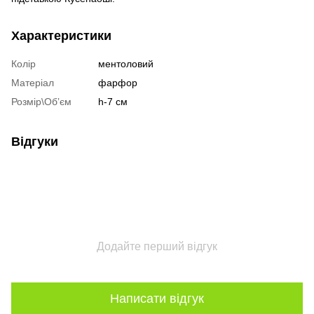
Характеристики
Колір
ментоловий
Матеріал
фарфор
Розмір\Обʼєм
h-7 см
Відгуки
Додайте перший відгук
Написати відгук