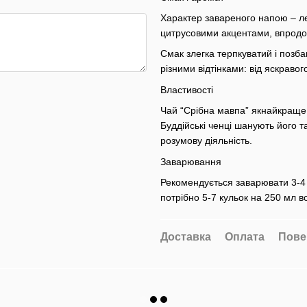
Характер завареного напою – ле
цитрусовими акцентами, впродо
Смак злегка терпкуватий і позба
різними відтінками: від яскраво
Властивості
Чай “Срібна мавпа” якнайкраще 
Буддійські ченці шанують його т
розумову діяльність.
Заварювання
Рекомендується заварювати 3-4 
потрібно 5-7 кульок на 250 мл в
Доставка
Оплата
Пове