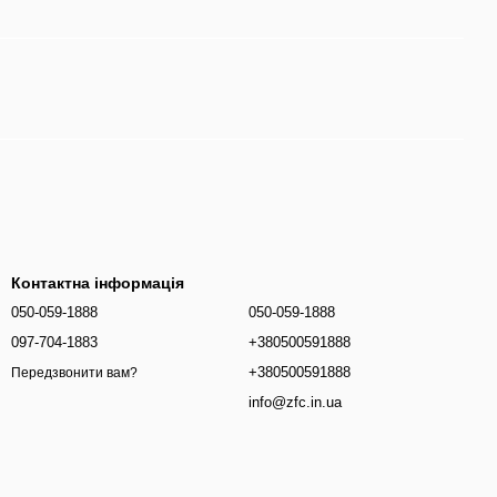
Контактна інформація
050-059-1888
050-059-1888
097-704-1883
+380500591888
+380500591888
Передзвонити вам?
info@zfc.in.ua