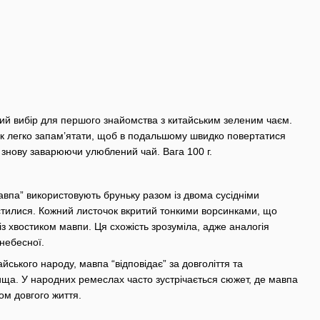
ий вибір для першого знайомства з китайським зеленим чаєм.
к легко запам’ятати, щоб в подальшому швидко повертатися
знову заварюючи улюблений чай. Вага 100 г.
па” використовують бруньку разом із двома сусідніми
стилися. Кожний листочок вкритий тонкими ворсинками, що
з хвостиком мавпи. Ця схожість зрозуміла, адже аналогія
небесної.
ського народу, мавпа “відповідає” за довголіття та
ща. У народних ремеслах часто зустрічається сюжет, де мавпа
м довгого життя.