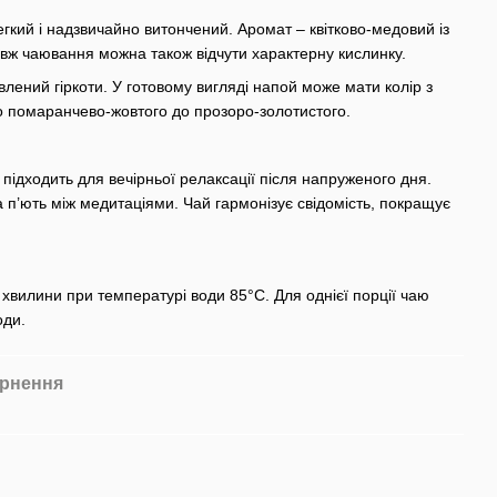
гкий і надзвичайно витончений. Аромат – квітково-медовий із
вж чаювання можна також відчути характерну кислинку.
влений гіркоти. У готовому вигляді напой може мати колір з
го помаранчево-жовтого до прозоро-золотистого.
підходить для вечірньої релаксації після напруженого дня.
а п’ють між медитаціями. Чай гармонізує свідомість, покращує
хвилини при температурі води 85°С. Для однієї порції чаю
оди.
рнення