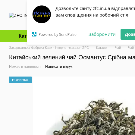
Перейти до основного контенту
Дозвольте сайту zfc.in.ua відправля
вам сповіщення на робочий стіл.
Заборонити
Доз
Powered by SendPulse
Каталог
Оплата і доставка
Обмін та повернення
Закарпатська Фабрика Кави - інтернет-магазин ZFC
Каталог
Чай
Чай
Китайський зелений чай Османтус Срібна ма
Немає в наявності
Написати відгук
НОВИНКА