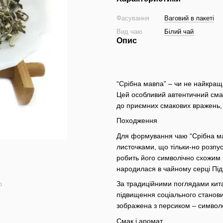
Фасування
Ваговий в пакеті
Вид чаю
Білий чай
Опис
“Срібна мавпа” – чи не найкращ
Цей особливий автентичний сма
до приємних смакових вражень, 
Походження
Для формування чаю “Срібна мав
листочками, що тільки-но розпу
робить його символічно схожим і
народилася в чайному серці Під
За традиційними поглядами китай
ю
підвищення соціального станови
зображена з персиком – символо
Смак і аромат