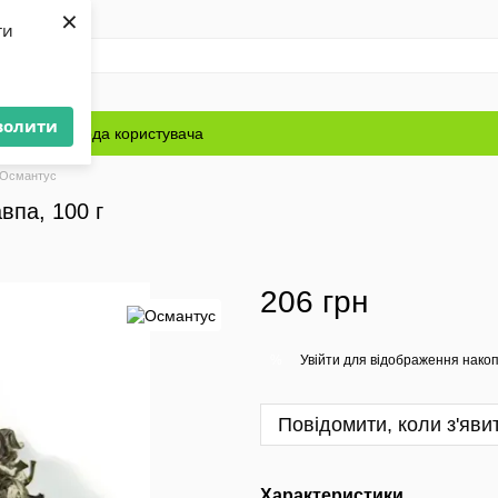
×
ти
волити
Блог
Угода користувача
 Османтус
впа, 100 г
206 грн
Увійти
для відображення накоп
%
Повідомити, коли з'яви
Характеристики