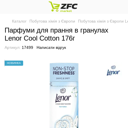
Каталог
Побутова хімія з Європи
Побутова хімія з Європи L
Парфуми для прання в гранулах
Lenor Cool Cotton 176г
Артикул:
17499
Написати відгук
НОВИНКА