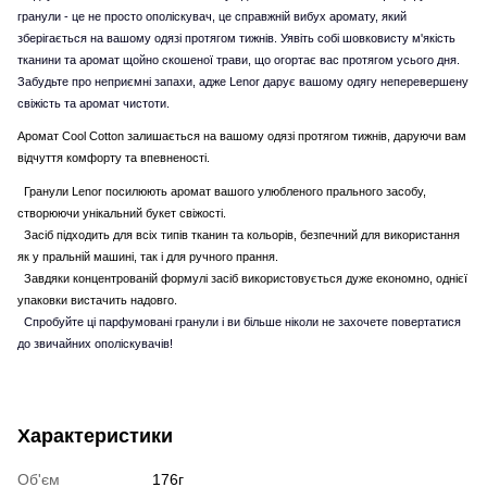
гранули - це не просто ополіскувач, це справжній вибух аромату, який
зберігається на вашому одязі протягом тижнів. Уявіть собі шовковисту м'якість
тканини та аромат щойно скошеної трави, що огортає вас протягом усього дня.
Забудьте про неприємні запахи, адже Lenor дарує вашому одягу неперевершену
свіжість та аромат чистоти.
Аромат Cool Cotton залишається на вашому одязі протягом тижнів, даруючи вам
відчуття комфорту та впевненості.
Гранули Lenor посилюють аромат вашого улюбленого прального засобу,
створюючи унікальний букет свіжості.
Засіб підходить для всіх типів тканин та кольорів, безпечний для використання
як у пральній машині, так і для ручного прання.
Завдяки концентрованій формулі засіб використовується дуже економно, однієї
упаковки вистачить надовго.
Спробуйте ці парфумовані гранули і ви більше ніколи не захочете повертатися
до звичайних ополіскувачів!
Характеристики
Об'єм
176г