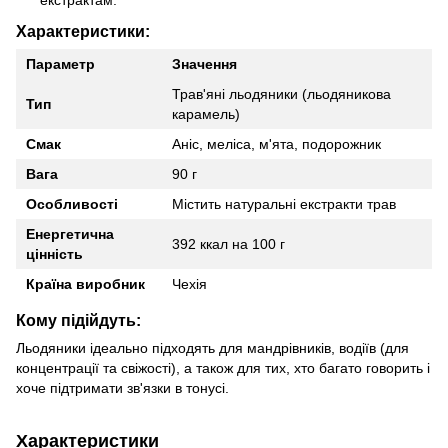
екстрактам.
Характеристики:
Параметр
Значення
Трав'яні льодяники (льодяникова
Тип
карамель)
Смак
Аніс, меліса, м'ята, подорожник
Вага
90 г
Особливості
Містить натуральні екстракти трав
Енергетична
392 ккал на 100 г
цінність
Країна виробник
Чехія
Кому підійдуть:
Льодяники ідеально підходять для мандрівників, водіїв (для
концентрації та свіжості), а також для тих, хто багато говорить і
хоче підтримати зв'язки в тонусі.
Характеристики