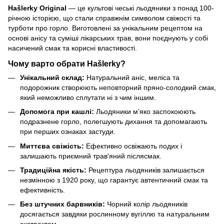
Hašlerky Original
— це культові чеські льодяники з понад 100-
річною історією, що стали справжнім символом свіжості та
турботи про горло. Виготовлені за унікальним рецептом на
основі анісу та суміші лікарських трав, вони поєднують у собі
насичений смак та корисні властивості.
Чому варто обрати Hašlerky?
Унікальний склад:
Натуральний аніс, меліса та
подорожник створюють неповторний пряно-солодкий смак,
який неможливо сплутати ні з чим іншим.
Допомога при кашлі:
Льодяники м’яко заспокоюють
подразнене горло, полегшують дихання та допомагають
при перших ознаках застуди.
Миттєва свіжість:
Ефективно освіжають подих і
залишають приємний трав'яний післясмак.
Традиційна якість:
Рецептура льодяників залишається
незмінною з 1920 року, що гарантує автентичний смак та
ефективність.
Без штучних барвників:
Чорний колір льодяників
досягається завдяки рослинному вугіллю та натуральним