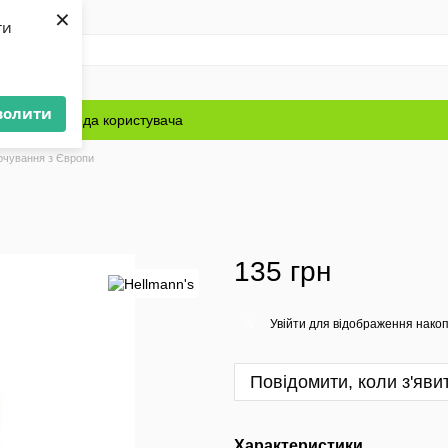
×
ти
волити
Блог
Угода користувача
рчування з Європи
135 грн
Увійти
для відображення накоп
%
Повідомити, коли з'яви
Характеристики