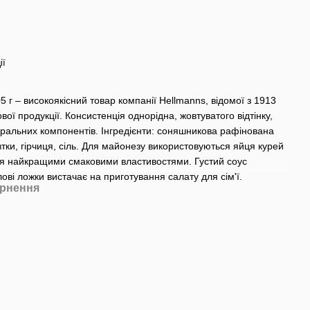
ії
г – високоякісний товар компанії Hellmanns, відомої з 1913
ої продукції. Консистенція однорідна, жовтуватого відтінку,
туральних компонентів. Інгредієнти: соняшникова рафінована
овтки, гірчиця, сіль. Для майонезу використовуються яйця курей
ься найкращими смаковими властивостями. Густий соус
ові ложки вистачає на приготування салату для сім'ї.
рнення