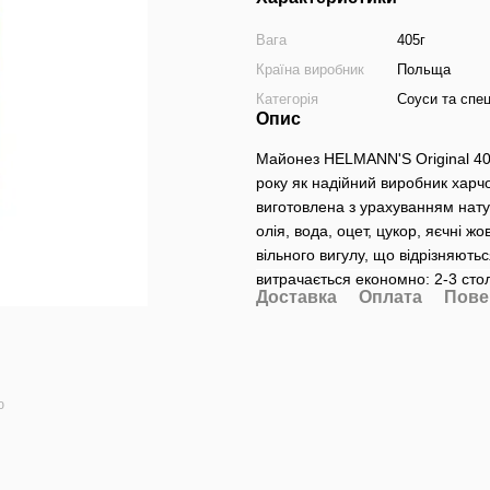
Вага
405г
Країна виробник
Польща
Категорія
Соуси та спец
Опис
Майонез HELMANN'S Original 405 
року як надійний виробник харчов
виготовлена ​​з урахуванням на
олія, вода, оцет, цукор, яєчні ж
вільного вигулу, що відрізняют
витрачається економно: 2-3 стол
Доставка
Оплата
Пове
ю