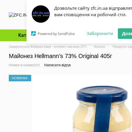
Перейти до основного контенту
Дозвольте сайту zfc.in.ua відправля
вам сповіщення на робочий стіл.
Заборонити
Доз
Powered by SendPulse
Каталог
Оплата і доставка
Обмін та повернення
Закарпатська Фабрика Кави - інтернет-магазин ZFC
Каталог
Продукти ха
Майонез Hellmann's 73% Original 405г
Немає в наявності
Написати відгук
НОВИНКА